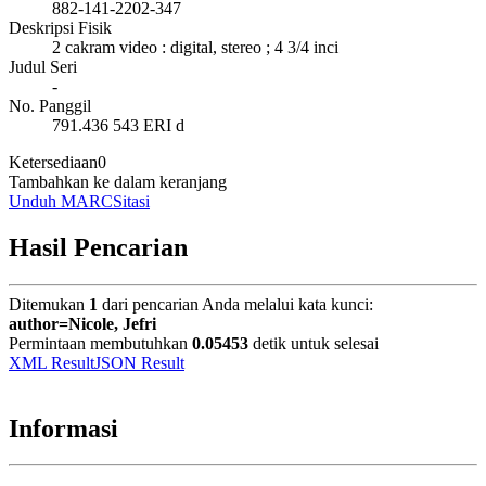
882-141-2202-347
Deskripsi Fisik
2 cakram video : digital, stereo ; 4 3/4 inci
Judul Seri
-
No. Panggil
791.436 543 ERI d
Ketersediaan
0
Tambahkan ke dalam keranjang
Unduh MARC
Sitasi
Hasil Pencarian
Ditemukan
1
dari pencarian Anda melalui kata kunci:
author=Nicole, Jefri
Permintaan membutuhkan
0.05453
detik untuk selesai
XML Result
JSON Result
Informasi