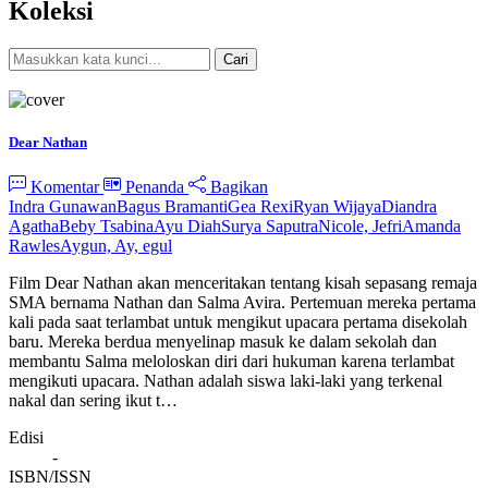
Koleksi
Cari
Pencarian Spesifik
Dear Nathan
Komentar
Penanda
Bagikan
Indra Gunawan
Bagus Bramanti
Gea Rexi
Ryan Wijaya
Diandra
Agatha
Beby Tsabina
Ayu Diah
Surya Saputra
Nicole, Jefri
Amanda
Rawles
Aygun, Ay, egul
Film Dear Nathan akan menceritakan tentang kisah sepasang remaja
SMA bernama Nathan dan Salma Avira. Pertemuan mereka pertama
kali pada saat terlambat untuk mengikut upacara pertama disekolah
baru. Mereka berdua menyelinap masuk ke dalam sekolah dan
membantu Salma meloloskan diri dari hukuman karena terlambat
mengikuti upacara. Nathan adalah siswa laki-laki yang terkenal
nakal dan sering ikut t…
Edisi
-
ISBN/ISSN