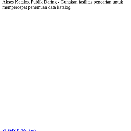
Akses Katalog Publik Daring - Gunakan fasilitas pencarian untuk
mempercepat penemuan data katalog
Judul
Pengarang
Subjek
ISBN/ISSN
Tipe Koleksi
Lokasi
GMD
Cari
SLiMS 9 (Bulian)