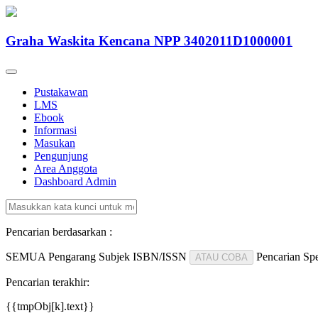
Graha Waskita Kencana NPP 3402011D1000001
Pustakawan
LMS
Ebook
Informasi
Masukan
Pengunjung
Area Anggota
Dashboard Admin
Pencarian berdasarkan :
SEMUA
Pengarang
Subjek
ISBN/ISSN
Pencarian Spe
ATAU COBA
Pencarian terakhir:
{{tmpObj[k].text}}