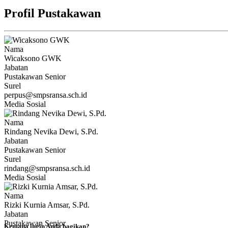
Profil Pustakawan
Nama
Wicaksono GWK
Jabatan
Pustakawan Senior
Surel
perpus@smpsransa.sch.id
Media Sosial
Nama
Rindang Nevika Dewi, S.Pd.
Jabatan
Pustakawan Senior
Surel
rindang@smpsransa.sch.id
Media Sosial
Nama
Rizki Kurnia Amsar, S.Pd.
Jabatan
Pustakawan Senior
Kemana ingin Anda bagikan?