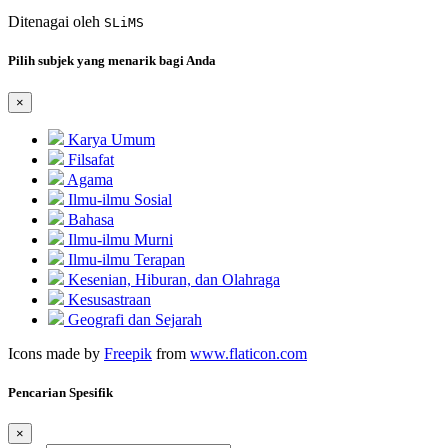
Ditenagai oleh
SLiMS
Pilih subjek yang menarik bagi Anda
×
Karya Umum
Filsafat
Agama
Ilmu-ilmu Sosial
Bahasa
Ilmu-ilmu Murni
Ilmu-ilmu Terapan
Kesenian, Hiburan, dan Olahraga
Kesusastraan
Geografi dan Sejarah
Icons made by
Freepik
from
www.flaticon.com
Pencarian Spesifik
×