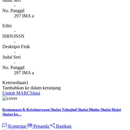
Judul Seri
-
No. Panggil
297 IMA a
Edisi
-
ISBN/ISSN
-
Deskripsi Fisik
-
Judul Seri
-
No. Panggil
297 IMA a
Ketersediaan
1
Tambahkan ke dalam keranjang
Unduh MARC
Sitasi
Keutamaan & Keistimewaan Shalat Tahajjud Shalat Dhuha Shalat Hajat
Shalat Ist…
Komentar
Penanda
Bagikan