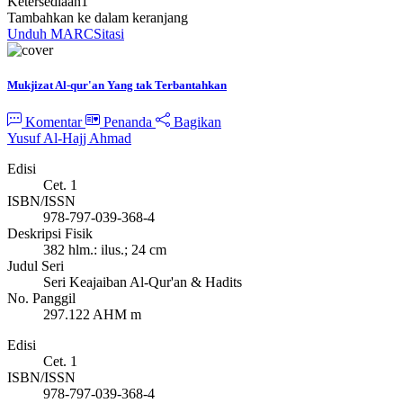
Ketersediaan
1
Tambahkan ke dalam keranjang
Unduh MARC
Sitasi
Mukjizat Al-qur'an Yang tak Terbantahkan
Komentar
Penanda
Bagikan
Yusuf Al-Hajj Ahmad
Edisi
Cet. 1
ISBN/ISSN
978-797-039-368-4
Deskripsi Fisik
382 hlm.: ilus.; 24 cm
Judul Seri
Seri Keajaiban Al-Qur'an & Hadits
No. Panggil
297.122 AHM m
Edisi
Cet. 1
ISBN/ISSN
978-797-039-368-4