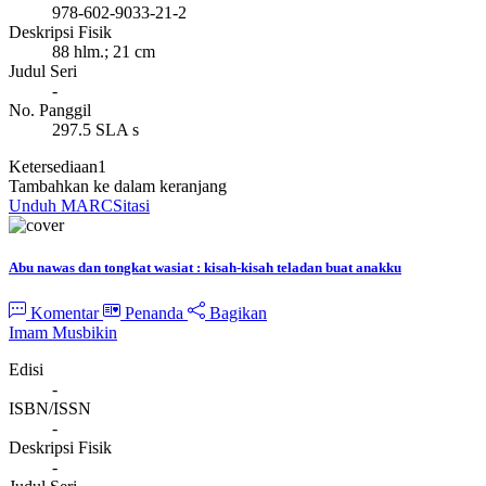
978-602-9033-21-2
Deskripsi Fisik
88 hlm.; 21 cm
Judul Seri
-
No. Panggil
297.5 SLA s
Ketersediaan
1
Tambahkan ke dalam keranjang
Unduh MARC
Sitasi
Abu nawas dan tongkat wasiat : kisah-kisah teladan buat anakku
Komentar
Penanda
Bagikan
Imam Musbikin
Edisi
-
ISBN/ISSN
-
Deskripsi Fisik
-