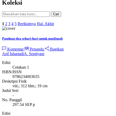
Koleksi
Cari
Pencarian Spesifik
1
2
3
4
5
Berikutnya
Hal. Akhir
Panduan doa sehari-hari untuk muslimah
Komentar
Penanda
Bagikan
Arif Ishartadi
A. Septiyani
Edisi
Cetakan 1
ISBN/ISSN
9786234003635
Deskripsi Fisik
viii.; 312 hlm.; 19 cm
Judul Seri
-
No. Panggil
297.54 SEP p
Edisi