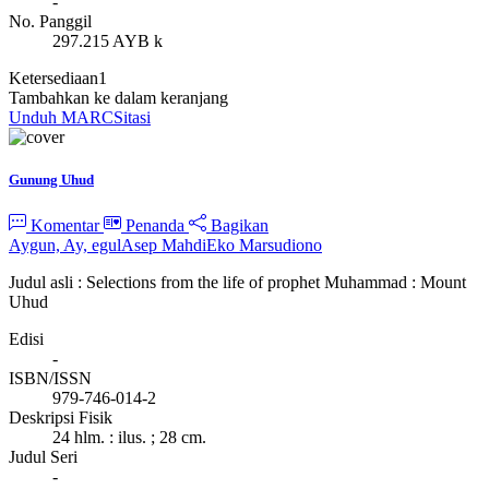
-
No. Panggil
297.215 AYB k
Ketersediaan
1
Tambahkan ke dalam keranjang
Unduh MARC
Sitasi
Gunung Uhud
Komentar
Penanda
Bagikan
Aygun, Ay, egul
Asep Mahdi
Eko Marsudiono
Judul asli : Selections from the life of prophet Muhammad : Mount
Uhud
Edisi
-
ISBN/ISSN
979-746-014-2
Deskripsi Fisik
24 hlm. : ilus. ; 28 cm.
Judul Seri
-