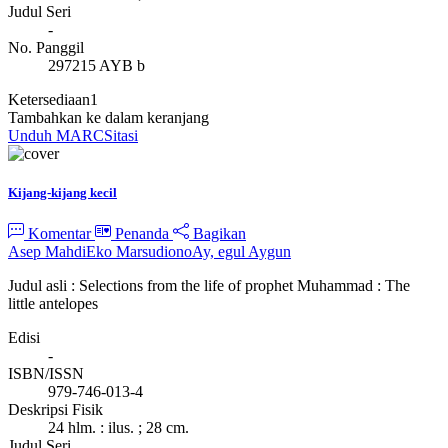
Judul Seri
-
No. Panggil
297215 AYB b
Ketersediaan
1
Tambahkan ke dalam keranjang
Unduh MARC
Sitasi
Kijang-kijang kecil
Komentar
Penanda
Bagikan
Asep Mahdi
Eko Marsudiono
Ay, egul Aygun
Judul asli : Selections from the life of prophet Muhammad : The
little antelopes
Edisi
-
ISBN/ISSN
979-746-013-4
Deskripsi Fisik
24 hlm. : ilus. ; 28 cm.
Judul Seri