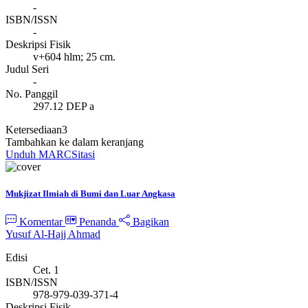
-
ISBN/ISSN
-
Deskripsi Fisik
v+604 hlm; 25 cm.
Judul Seri
-
No. Panggil
297.12 DEP a
Ketersediaan
3
Tambahkan ke dalam keranjang
Unduh MARC
Sitasi
Mukjizat Ilmiah di Bumi dan Luar Angkasa
Komentar
Penanda
Bagikan
Yusuf Al-Hajj Ahmad
Edisi
Cet. 1
ISBN/ISSN
978-979-039-371-4
Deskripsi Fisik