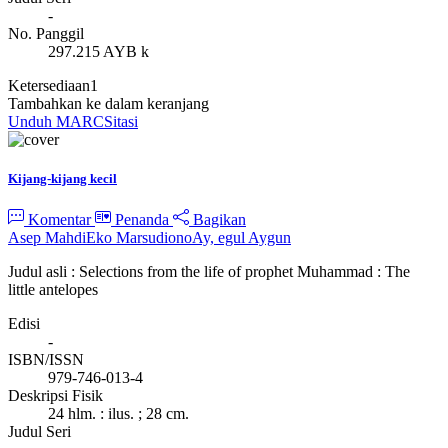
-
No. Panggil
297.215 AYB k
Ketersediaan
1
Tambahkan ke dalam keranjang
Unduh MARC
Sitasi
Kijang-kijang kecil
Komentar
Penanda
Bagikan
Asep Mahdi
Eko Marsudiono
Ay, egul Aygun
Judul asli : Selections from the life of prophet Muhammad : The
little antelopes
Edisi
-
ISBN/ISSN
979-746-013-4
Deskripsi Fisik
24 hlm. : ilus. ; 28 cm.
Judul Seri