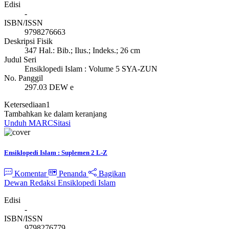
Edisi
-
ISBN/ISSN
9798276663
Deskripsi Fisik
347 Hal.: Bib.; Ilus.; Indeks.; 26 cm
Judul Seri
Ensiklopedi Islam : Volume 5 SYA-ZUN
No. Panggil
297.03 DEW e
Ketersediaan
1
Tambahkan ke dalam keranjang
Unduh MARC
Sitasi
Ensiklopedi Islam : Suplemen 2 L-Z
Komentar
Penanda
Bagikan
Dewan Redaksi Ensiklopedi Islam
Edisi
-
ISBN/ISSN
9798276779