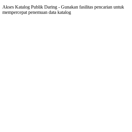
Akses Katalog Publik Daring - Gunakan fasilitas pencarian untuk
mempercepat penemuan data katalog
Judul
Pengarang
Subjek
ISBN/ISSN
Tipe Koleksi
Lokasi
GMD
Cari