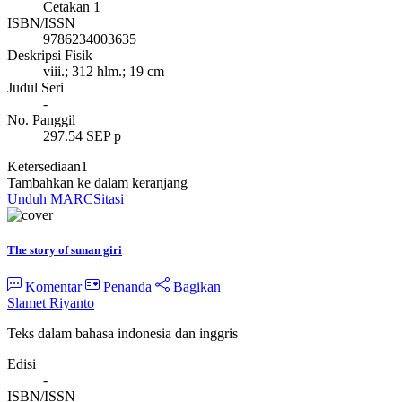
Cetakan 1
ISBN/ISSN
9786234003635
Deskripsi Fisik
viii.; 312 hlm.; 19 cm
Judul Seri
-
No. Panggil
297.54 SEP p
Ketersediaan
1
Tambahkan ke dalam keranjang
Unduh MARC
Sitasi
The story of sunan giri
Komentar
Penanda
Bagikan
Slamet Riyanto
Teks dalam bahasa indonesia dan inggris
Edisi
-
ISBN/ISSN