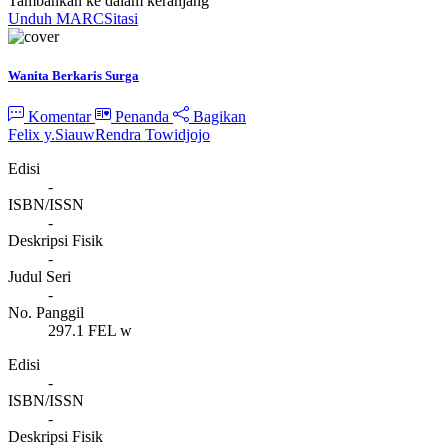
Tambahkan ke dalam keranjang
Unduh MARC
Sitasi
Wanita Berkaris Surga
Komentar
Penanda
Bagikan
Felix y.Siauw
Rendra Towidjojo
Edisi
-
ISBN/ISSN
-
Deskripsi Fisik
-
Judul Seri
-
No. Panggil
297.1 FEL w
Edisi
-
ISBN/ISSN
-
Deskripsi Fisik