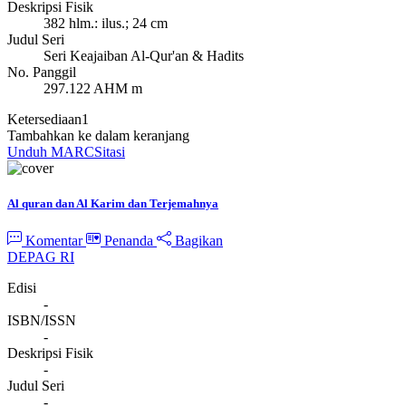
Deskripsi Fisik
382 hlm.: ilus.; 24 cm
Judul Seri
Seri Keajaiban Al-Qur'an & Hadits
No. Panggil
297.122 AHM m
Ketersediaan
1
Tambahkan ke dalam keranjang
Unduh MARC
Sitasi
Al quran dan Al Karim dan Terjemahnya
Komentar
Penanda
Bagikan
DEPAG RI
Edisi
-
ISBN/ISSN
-
Deskripsi Fisik
-
Judul Seri
-