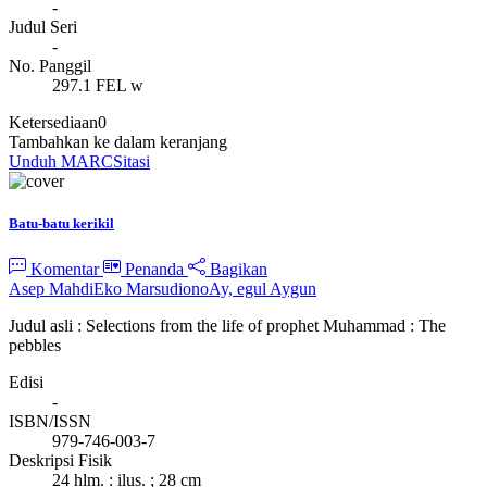
-
Judul Seri
-
No. Panggil
297.1 FEL w
Ketersediaan
0
Tambahkan ke dalam keranjang
Unduh MARC
Sitasi
Batu-batu kerikil
Komentar
Penanda
Bagikan
Asep Mahdi
Eko Marsudiono
Ay, egul Aygun
Judul asli : Selections from the life of prophet Muhammad : The
pebbles
Edisi
-
ISBN/ISSN
979-746-003-7
Deskripsi Fisik
24 hlm. : ilus. ; 28 cm