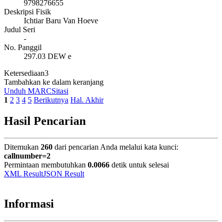
9798276655
Deskripsi Fisik
Ichtiar Baru Van Hoeve
Judul Seri
-
No. Panggil
297.03 DEW e
Ketersediaan
3
Tambahkan ke dalam keranjang
Unduh MARC
Sitasi
1
2
3
4
5
Berikutnya
Hal. Akhir
Hasil Pencarian
Ditemukan
260
dari pencarian Anda melalui kata kunci:
callnumber=2
Permintaan membutuhkan
0.0066
detik untuk selesai
XML Result
JSON Result
Informasi