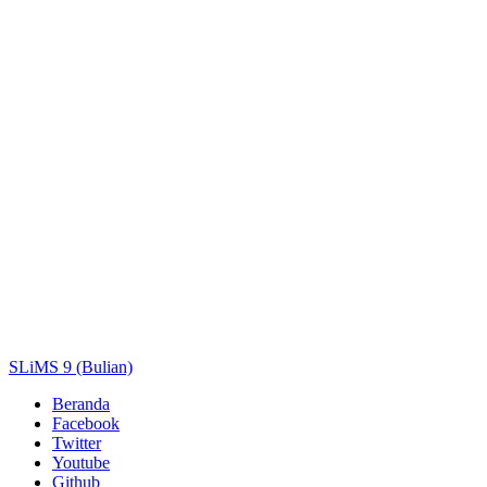
Judul
Pengarang
Subjek
ISBN/ISSN
Tipe Koleksi
Lokasi
GMD
Cari
SLiMS 9 (Bulian)
Beranda
Facebook
Twitter
Youtube
Github