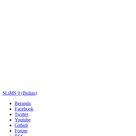
Pengarang
Subjek
ISBN/ISSN
Tipe Koleksi
Lokasi
GMD
Cari
SLiMS 9 (Bulian)
Beranda
Facebook
Twitter
Youtube
Github
Forum