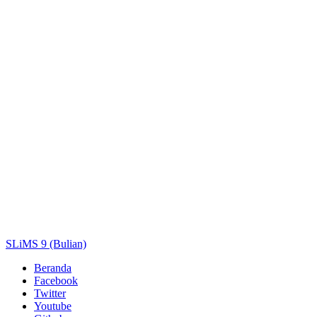
Judul
Pengarang
Subjek
ISBN/ISSN
Tipe Koleksi
Lokasi
GMD
Cari
SLiMS 9 (Bulian)
Beranda
Facebook
Twitter
Youtube